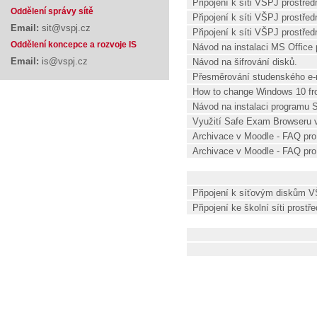
Připojení k síti VŠPJ prostře
Oddělení správy sítě
Připojení k síti VŠPJ prostř
Email:
sit@vspj.cz
Připojení k síti VŠPJ prostře
Oddělení koncepce a rozvoje IS
Návod na instalaci MS Offic
Email:
is@vspj.cz
Návod na šifrování disků.
Přesměrování studenského e-m
How to change Windows 10 fr
Návod na instalaci programu 
Využití Safe Exam Browseru 
Archivace v Moodle - FAQ pro
Archivace v Moodle - FAQ pro
Připojení k síťovým diskům 
Připojení ke školní síti prost